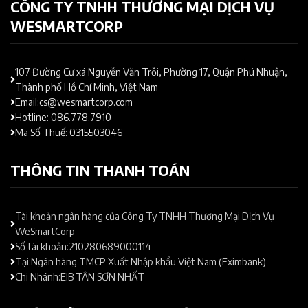
CÔNG TY TNHH THƯƠNG MẠI DỊCH VỤ
WESMARTCORP
107 Đường Cư xá Nguyễn Văn Trỗi, Phường 17, Quận Phú Nhuận,
Thành phố Hồ Chí Minh, Việt Nam
Email:cs@wesmartcorp.com
Hotline: 086.778.7910
Mã Số Thuế: 0315503046
THÔNG TIN THANH TOÁN
Tài khoản ngân hàng của Công Ty TNHH Thương Mại Dịch Vụ
WeSmartCorp
Số tài khoản:210280689000114
Tại:Ngân hàng TMCP Xuất Nhập khẩu Việt Nam (Eximbank)
Chi Nhánh:EIB TÂN SƠN NHẤT