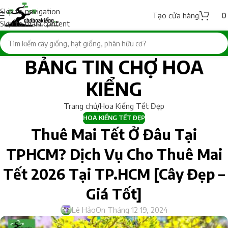
Skip to navigation
Tạo cửa hàng
Skip to main content
BẢNG TIN CHỢ HOA
KIỂNG
Trang chủ
Hoa Kiểng Tết Đẹp
HOA KIỂNG TẾT ĐẸP
Thuê Mai Tết Ở Đâu Tại
TPHCM? Dịch Vụ Cho Thuê Mai
Tết 2026 Tại TP.HCM [Cây Đẹp –
Giá Tốt]
Lê Hảo
On Tháng 12 19, 2024