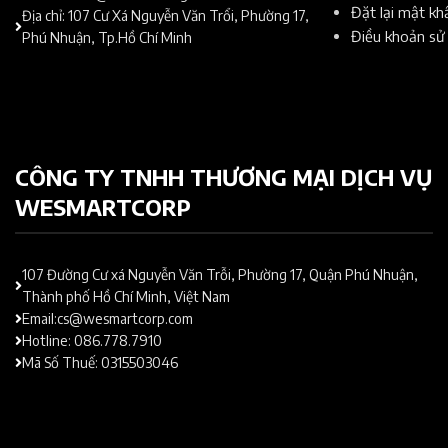
Đặt lại mật k
Địa chỉ: 107 Cư Xá Nguyễn Văn Trổi, Phường 17,
Điều khoản sử
Phú Nhuận, Tp.Hồ Chí Minh
CÔNG TY TNHH THƯƠNG MẠI DỊCH VỤ
WESMARTCORP
107 Đường Cư xá Nguyễn Văn Trỗi, Phường 17, Quận Phú Nhuận,
Thành phố Hồ Chí Minh, Việt Nam
Email:cs@wesmartcorp.com
Hotline: 086.778.7910
Mã Số Thuế: 0315503046