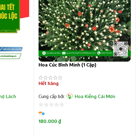
Hoa Cúc Bình Minh (1 Cặp)
Hết hàng
hợ Lách
Cung cấp bởi:
Hoa Kiểng Cái Mơn
0
trên
180.000
₫
5
ĐỌC TIẾP