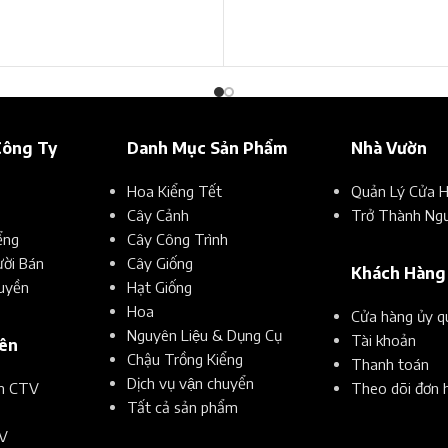
Công Ty
Danh Mục Sản Phẩm
Nhà Vườn
Hoa Kiểng Tết
Quản Lý Cửa 
Cây Cảnh
Trở Thành Ngư
ểng
Cây Công Trình
ời Bán
Cây Giống
Khách Hàng
uyền
Hạt Giống
Hoa
Cửa hàng ủy q
Nguyên Liệu & Dụng Cụ
Tài khoản
iên
Chậu Trồng Kiểng
Thanh toán
Dịch vụ vận chuyển
ển CTV
Theo dõi đơn 
Tất cả sản phẩm
V