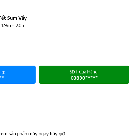
Tết Sum Vầy
 1.9m – 2.0m
ng:
SĐT Cửa Hàng:
**
03890*****
xem sản phẩm này ngay bây giờ!