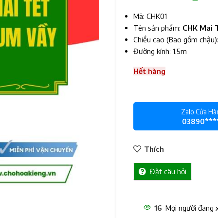
Mã: CHK
01
Tên sản phẩm:
CHK Mai 
Chiều cao (Bao gồm chậu):
Đường kính: 1.5m
Hết hàng
Zalo Cửa Hà
03890***
Thích
Đặt câu hỏi
11
Mọi người đang 