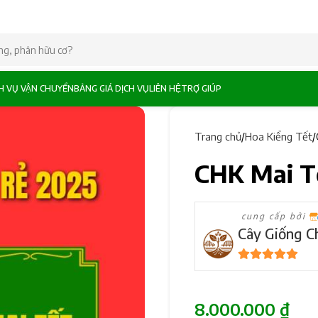
CH VỤ VẬN CHUYỂN
BẢNG GIÁ DỊCH VỤ
LIÊN HỆ
TRỢ GIÚP
Trang chủ
Hoa Kiểng Tết
CHK Mai T
cung cấp bởi
Cây Giống C
5
trên 5
8.000.000
₫