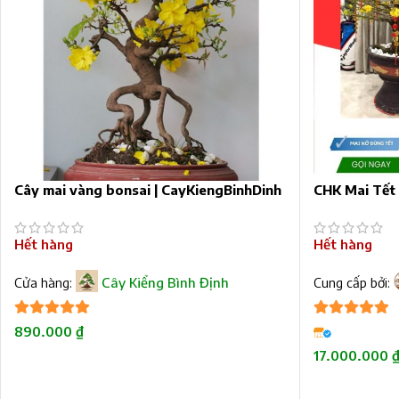
Cây mai vàng bonsai | CayKiengBinhDinh
CHK Mai Tết 
Hết hàng
Hết hàng
Cửa hàng:
Cây Kiểng Bình Định
Cung cấp bởi:
4.92
trên 5
5
trên 5
890.000
₫
17.000.000
ĐỌC TIẾP
ĐỌC TIẾP