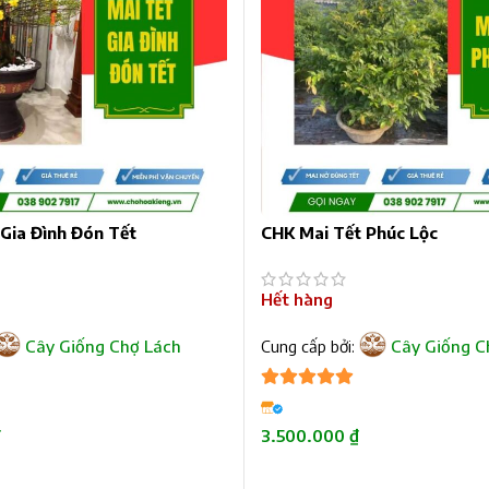
Gia Đình Đón Tết
CHK Mai Tết Phúc Lộc
Hết hàng
Cây Giống Chợ Lách
Cung cấp bởi:
Cây Giống C
5
trên 5
₫
3.500.000
₫
ĐỌC TIẾP