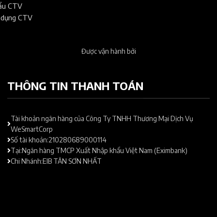
hẩu CTV
 dụng CTV
Được vận hành bởi
THÔNG TIN THANH TOÁN
Tài khoản ngân hàng của Công Ty TNHH Thương Mại Dịch Vụ
WeSmartCorp
Số tài khoản:210280689000114
Tại:Ngân hàng TMCP Xuất Nhập khẩu Việt Nam (Eximbank)
Chi Nhánh:EIB TÂN SƠN NHẤT