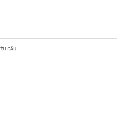
t
YÊU CẦU