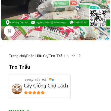
Click to enlarge
Trang chủ
Phân Hữu Cơ
Tro Trấu
Tro Trấu
cung cấp bởi
Cây Giống Chợ Lách
5
trên 5