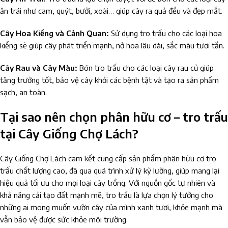
ăn trái như cam, quýt, bưởi, xoài… giúp cây ra quả đều và đẹp mắt.
Cây Hoa Kiểng và Cảnh Quan:
Sử dụng tro trấu cho các loại hoa
kiểng sẽ giúp cây phát triển mạnh, nở hoa lâu dài, sắc màu tươi tắn.
Cây Rau và Cây Màu:
Bón tro trấu cho các loại cây rau củ giúp
tăng trưởng tốt, bảo vệ cây khỏi các bệnh tật và tạo ra sản phẩm
sạch, an toàn.
Tại sao nên chọn phân hữu cơ – tro trấu
tại Cây Giống Chợ Lách?
Cây Giống Chợ Lách cam kết cung cấp sản phẩm phân hữu cơ tro
trấu chất lượng cao, đã qua quá trình xử lý kỹ lưỡng, giúp mang lại
hiệu quả tối ưu cho mọi loại cây trồng. Với nguồn gốc tự nhiên và
khả năng cải tạo đất mạnh mẽ, tro trấu là lựa chọn lý tưởng cho
những ai mong muốn vườn cây của mình xanh tươi, khỏe mạnh mà
vẫn bảo vệ được sức khỏe môi trường.