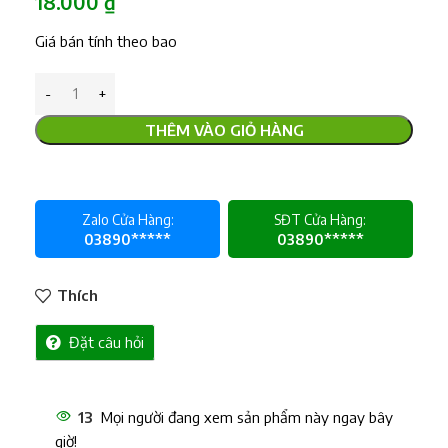
18.000
₫
Giá bán tính theo bao
THÊM VÀO GIỎ HÀNG
Zalo Cửa Hàng:
SĐT Cửa Hàng:
03890*****
03890*****
Thích
Đặt câu hỏi
13
Mọi người đang xem sản phẩm này ngay bây
giờ!