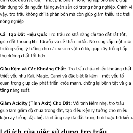
tận dụng tối đa nguồn tài nguyên sẵn có trong nông nghiệp. Chính vì
vậy, tro trấu không chỉ là phân bón mà còn giúp giảm thiểu rác thải
nông nghiệp.
Cải Tạo Đất Hiệu Quả:
Tro trấu có khả năng cải tạo đất rất tốt,
giúp đất thoáng khí, tơi xốp và dễ thấm nước. Nó cung cấp một môi
trường sống lý tưởng cho các vi sinh vật có lợi, giúp cây trồng hấp
thụ dưỡng chất tốt hơn.
Giàu Kẽm và Các Khoáng Chất:
Tro trấu chứa nhiều khoáng chất
thiết yếu như Kali, Magie, Canxi và đặc biệt là kẽm – một yếu tố
quan trọng giúp cây phát triển khỏe mạnh, chống lại bệnh tật và gia
tăng năng suất.
Giảm Acidity (Tính Axit) Cho Đất:
Với tính kiềm nhẹ, tro trấu
giúp làm giảm độ chua trong đất, tạo điều kiện lý tưởng cho nhiều
loại cây trồng, đặc biệt là những cây ưa đất trung tính hoặc hơi kiềm.
Lợi ích của việc sử dụng tro trấu