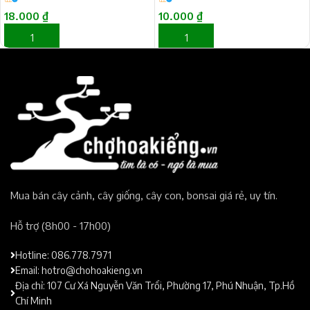
18.000
₫
10.000
₫
THÊM VÀO GIỎ HÀNG
THÊM VÀO GIỎ HÀNG
Mua bán cây cảnh, cây giống, cây con, bonsai giá rẻ, uy tín.​
Hỗ trợ (8h00 - 17h00)​
Hotline: 086.778.7971
Email: hotro@chohoakieng.vn
Địa chỉ: 107 Cư Xá Nguyễn Văn Trổi, Phường 17, Phú Nhuận, Tp.Hồ
Chí Minh