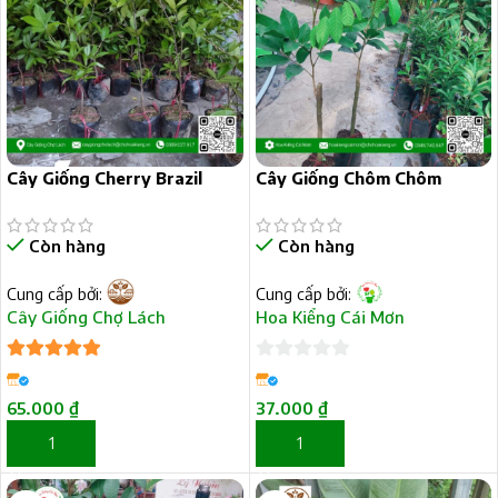
Cây Giống Cherry Brazil
Cây Giống Chôm Chôm
Đường
Còn hàng
Còn hàng
Cung cấp bởi:
Cung cấp bởi:
Cây Giống Chợ Lách
Hoa Kiểng Cái Mơn
5
trên 5
0
trên
65.000
₫
37.000
₫
5
THÊM VÀO GIỎ HÀNG
THÊM VÀO GIỎ HÀNG