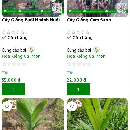
Cây Giống Bưởi Nhánh Nuôi
Cây Giống Cam Sành
Còn hàng
Còn hàng
Cung cấp bởi:
Cung cấp bởi:
Hoa Kiểng Cái Mơn
Hoa Kiểng Cái Mơn
0
0
trên
trên
55.000
₫
22.000
₫
5
5
THÊM VÀO GIỎ HÀNG
THÊM VÀO GIỎ HÀNG