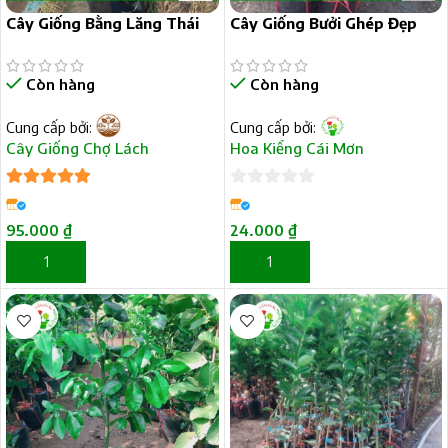
Cây Giống Bằng Lăng Thái
Cây Giống Bưởi Ghép Đẹp
Còn hàng
Còn hàng
Cung cấp bởi:
Cung cấp bởi:
Cây Giống Chợ Lách
Hoa Kiểng Cái Mơn
5
trên 5
0
trên
95.000
₫
24.000
₫
5
THÊM VÀO GIỎ HÀNG
THÊM VÀO GIỎ HÀNG