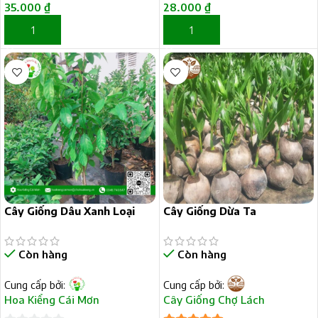
35.000
₫
28.000
₫
THÊM VÀO GIỎ HÀNG
THÊM VÀO GIỎ HÀNG
Cây Giống Dâu Xanh Loại
Cây Giống Dừa Ta
Lớn
Còn hàng
Còn hàng
Cung cấp bởi:
Cung cấp bởi:
Hoa Kiểng Cái Mơn
Cây Giống Chợ Lách