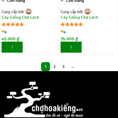
Còn hàng
Còn hàng
Cung cấp bởi:
Cung cấp bởi:
Cây Giống Chợ Lách
Cây Giống Chợ Lách
5
trên 5
5
trên 5
45.000
₫
35.000
₫
THÊM VÀO GIỎ HÀNG
THÊM VÀO GIỎ HÀNG
1
2
3
→