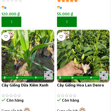
0
5
trên 5
trên
120.000
₫
55.000
₫
5
THÊM VÀO GIỎ HÀNG
THÊM VÀO GIỎ HÀNG
Cây Giống Dừa Xiêm Xanh
Cây Giống Hoa Lan Denro
Còn hàng
Còn hàng
Cung cấp bởi:
Cung cấp bởi: