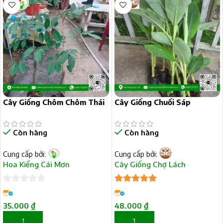
Cây Giống Chôm Chôm Thái
Cây Giống Chuối Sáp
Còn hàng
Còn hàng
Cung cấp bởi:
Cung cấp bởi:
Hoa Kiểng Cái Mơn
Cây Giống Chợ Lách
0
5
trên 5
trên
35.000
₫
48.000
₫
5
THÊM VÀO GIỎ HÀNG
THÊM VÀO GIỎ HÀNG