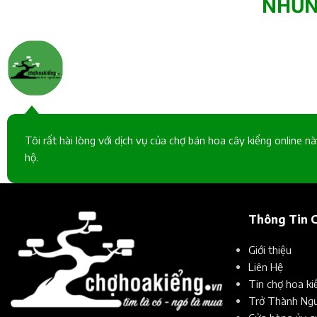
NHỮNG
Nguyễn Thị Lan Anh
Khách lẻ
Tôi rất hài lòng với dịch vụ của chợ bán hoa cây kiểng online n
hộ.
Thông Tin 
Giới thiệu
Liên Hệ
Tin chợ hoa ki
Trở Thành Ngư