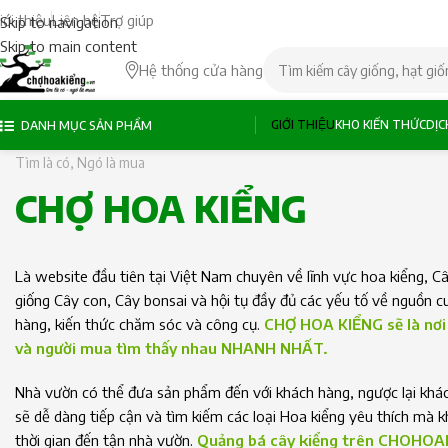
iới thiệu
Liên hệ
Trợ giúp
Skip to navigation
Skip to main content
Hệ thống cửa hàng
GIỚI THIỆU
KHO KIẾN THỨC
DỊ
DANH MỤC SẢN PHẨM
Tìm là có, Ngó là mua
CHỢ HOA KIỂNG
Là website đầu tiên tại Việt Nam chuyên về lĩnh vực hoa kiểng, C
giống Cây con, Cây bonsai và hội tụ đầy đủ các yếu tố về nguồn c
hàng, kiến thức chăm sóc và công cụ.
CHỢ HOA KIỂNG sẽ là nơi
và người mua tìm thấy nhau NHANH NHẤT.
Nhà vườn có thể đưa sản phẩm đến với khách hàng, ngược lại khá
sẽ dễ dàng tiếp cận và tìm kiếm các loại Hoa kiểng yêu thích mà 
thời gian đến tận nhà vườn.
Quảng bá cây kiểng trên CHOHOA