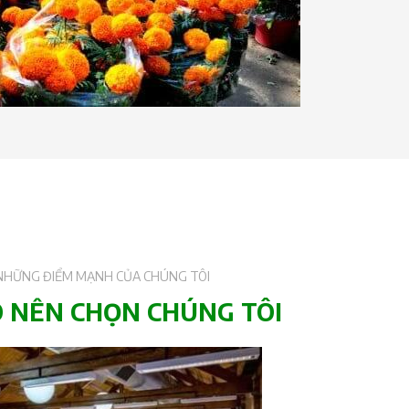
NHỮNG ĐIỂM MẠNH CỦA CHÚNG TÔI
O NÊN CHỌN CHÚNG TÔI