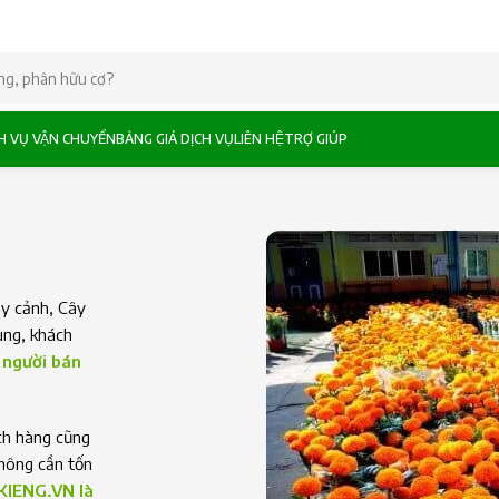
CH VỤ VẬN CHUYỂN
BẢNG GIÁ DỊCH VỤ
LIÊN HỆ
TRỢ GIÚP
ây cảnh, Cây
ung, khách
 người bán
ch hàng cũng
không cần tốn
KIENG.VN là