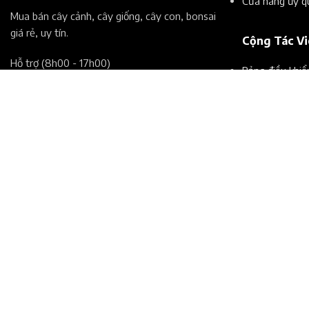
Cửa hàng ủy q
Mua bán cây cảnh, cây giống, cây con, bonsai
giá rẻ, uy tín.​
Cộng Tác V
Hỗ trợ (8h00 - 17h00)​
Bảng điều khi
Đăng ký CTV
Hotline: 086.778.7971
Đăng nhập CT
Email: hotro@chohoakieng.vn
Đặt lại mật k
Địa chỉ: 107 Cư Xá Nguyễn Văn Trổi, Phường 17,
Điều khoản sử
Phú Nhuận, Tp.Hồ Chí Minh
CÔNG TY TNHH THƯƠNG MẠI DỊCH VỤ
WESMARTCORP
107 Đường Cư xá Nguyễn Văn Trỗi, Phường 17, Quận Phú Nhuận,