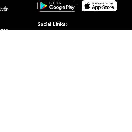
uyền
Social Links:
hàng
QUÉT MÃ QR THANH TOÁN