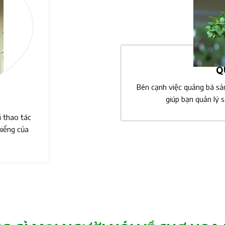
QU
Bên cạnh việc quảng bá s
giúp bạn quản lý 
i thao tác
kiểng của