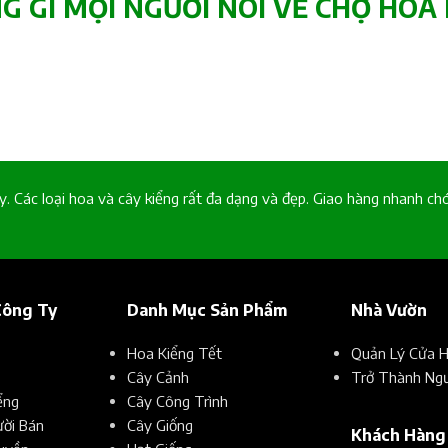
 GÌ MỌI NGƯỜI NÓI VỀ CHỢ HOA 
ày. Các loại hoa và cây kiểng rất đa dạng và đẹp. Giao hàng nhanh chón
Công Ty
Danh Mục Sản Phẩm
Nhà Vườn
Hoa Kiểng Tết
Quản Lý Cửa 
Cây Cảnh
Trở Thành Ngư
ểng
Cây Công Trình
ời Bán
Cây Giống
Khách Hàng