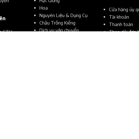
uyền
Hạt Giống
Hoa
Cửa hàng ủy q
Nguyên Liệu & Dụng Cụ
Tài khoản
iên
Chậu Trồng Kiểng
Thanh toán
Dịch vụ vận chuyển
ển CTV
Theo dõi đơn 
Tất cả sản phẩm
V
hẩu CTV
 dụng CTV
Được vận hành bởi
THÔNG TIN THANH TOÁN
Tài khoản ngân hàng của Công Ty TNHH Thương Mại Dịch Vụ
WeSmartCorp