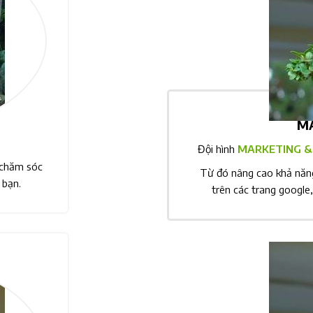
MA
Đội hình
MARKETING & S
 chăm sóc
Từ đó nâng cao khả năng
 bạn.
trên các trang google