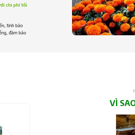
i chi phí tối
n, tính bảo
iểng, đảm bảo
VÌ SA