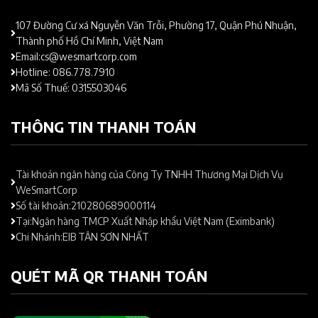
107 Đường Cư xá Nguyễn Văn Trỗi, Phường 17, Quận Phú Nhuận,
Thành phố Hồ Chí Minh, Việt Nam
Email:cs@wesmartcorp.com
Hotline: 086.778.7910
Mã Số Thuế: 0315503046
THÔNG TIN THANH TOÁN
Tài khoản ngân hàng của Công Ty TNHH Thương Mại Dịch Vụ
WeSmartCorp
Số tài khoản:210280689000114
Tại:Ngân hàng TMCP Xuất Nhập khẩu Việt Nam (Eximbank)
Chi Nhánh:EIB TÂN SƠN NHẤT
QUÉT MÃ QR THANH TOÁN