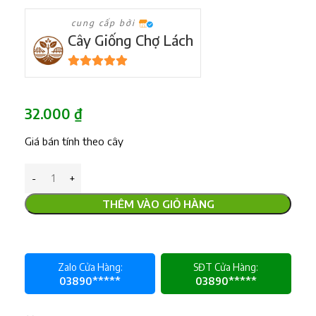
cung cấp bởi
Cây Giống Chợ Lách
5
trên 5
32.000
₫
Giá bán tính theo cây
THÊM VÀO GIỎ HÀNG
Zalo Cửa Hàng:
SĐT Cửa Hàng:
03890*****
03890*****