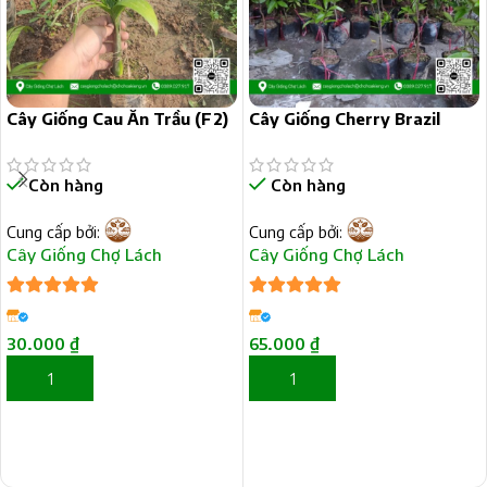
Cây Giống Cau Ăn Trầu (F2)
Cây Giống Cherry Brazil
Còn hàng
Còn hàng
Cung cấp bởi:
Cung cấp bởi:
Cây Giống Chợ Lách
Cây Giống Chợ Lách
5
trên 5
5
trên 5
30.000
₫
65.000
₫
THÊM VÀO GIỎ HÀNG
THÊM VÀO GIỎ HÀNG