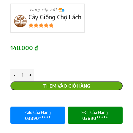
cung cấp bởi
Cây Giống Chợ Lách
5
trên 5
140.000
₫
THÊM VÀO GIỎ HÀNG
Zalo Cửa Hàng:
SĐT Cửa Hàng:
03890*****
03890*****