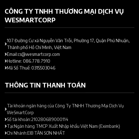
CÔNG TY TNHH THƯƠNG MẠI DỊCH VỤ
WESMARTCORP
107 Đường Cư xá Nguyễn Văn Trỗi, Phường 17, Quận Phú Nhuận,
Thành phố Hồ Chí Minh, Việt Nam
Email:cs@wesmartcorp.com
Hotline: 086.778.7910
Mã Số Thuế: 0315503046
THÔNG TIN THANH TOÁN
Tài khoản ngân hàng của Công Ty TNHH Thương Mại Dịch Vụ
WeSmartCorp
Số tài khoản:210280689000114
Tại:Ngân hàng TMCP Xuất Nhập khẩu Việt Nam (Eximbank)
Chi Nhánh:EIB TÂN SƠN NHẤT