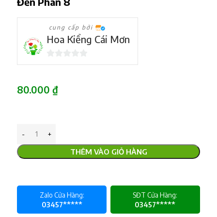
Đến Phân 8
cung cấp bởi
Hoa Kiểng Cái Mơn
0
trên
5
80.000
₫
THÊM VÀO GIỎ HÀNG
Zalo Cửa Hàng:
SĐT Cửa Hàng:
03457*****
03457*****