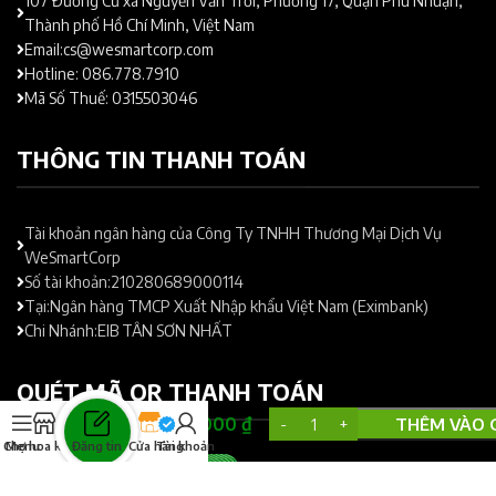
107 Đường Cư xá Nguyễn Văn Trỗi, Phường 17, Quận Phú Nhuận,
Thành phố Hồ Chí Minh, Việt Nam
Email:cs@wesmartcorp.com
Hotline: 086.778.7910
Mã Số Thuế: 0315503046
THÔNG TIN THANH TOÁN
Tài khoản ngân hàng của Công Ty TNHH Thương Mại Dịch Vụ
WeSmartCorp
Số tài khoản:210280689000114
Tại:Ngân hàng TMCP Xuất Nhập khẩu Việt Nam (Eximbank)
Chi Nhánh:EIB TÂN SƠN NHẤT
Cây Giống
QUÉT MÃ QR THANH TOÁN
Sầu Riêng
80.000
₫
THÊM VÀO 
Thái Gốc
Phân 6 Đến
Đăng tin
Chợ hoa kiểng
Menu
Cửa hàng
Tài khoản
Phân 8