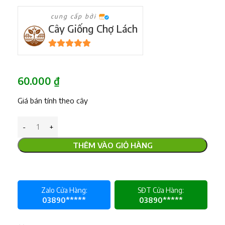
cung cấp bởi
Cây Giống Chợ Lách
5
trên 5
60.000
₫
Giá bán tính theo cây
THÊM VÀO GIỎ HÀNG
Zalo Cửa Hàng:
SĐT Cửa Hàng:
03890*****
03890*****