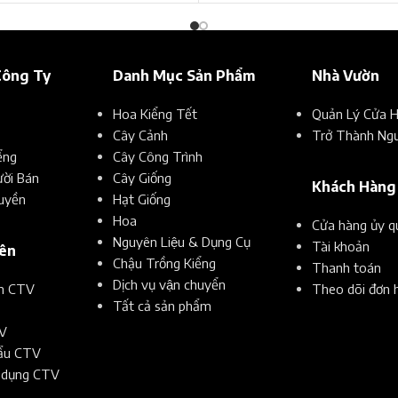
Công Ty
Danh Mục Sản Phẩm
Nhà Vườn
Hoa Kiểng Tết
Quản Lý Cửa 
Cây Cảnh
Trở Thành Ngư
ểng
Cây Công Trình
ời Bán
Cây Giống
Khách Hàng
uyền
Hạt Giống
Hoa
Cửa hàng ủy q
Nguyên Liệu & Dụng Cụ
Tài khoản
iên
Chậu Trồng Kiểng
Thanh toán
Dịch vụ vận chuyển
ển CTV
Theo dõi đơn 
Tất cả sản phẩm
V
hẩu CTV
 dụng CTV