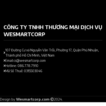
CÔNG TY TNHH THƯƠNG MẠI DỊCH VỤ
WESMARTCORP
107 Đường Cư xá Nguyễn Văn Trỗi, Phường 17, Quận Phú Nhuận,
Thành phố Hồ Chí Minh, Việt Nam
Email:cs@wesmartcorp.com
Hotline: 086.778.7910
Mã Số Thuế: 0315503046
Design by
Wesmartcorp.com
2024.