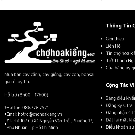
Thông Tin 
Giới thiệu
Liên Hệ
Tin chợ hoa ki
Trở Thành Ngư
Cửa hàng ủy q
Mua bán cây cảnh, cây giống, cây con, bonsai
giá rẻ, uy tín.​
Cộng Tác V
Hỗ trợ (8h00 - 17h00)​
Bảng điều khi
Đăng ký CTV
Hotline: 086.778.7971
Đăng nhập CT
Email: hotro@chohoakieng.vn
Đặt lại mật k
Địa chỉ: 107 Cư Xá Nguyễn Văn Trổi, Phường 17,
Điều khoản sử
Phú Nhuận, Tp.Hồ Chí Minh