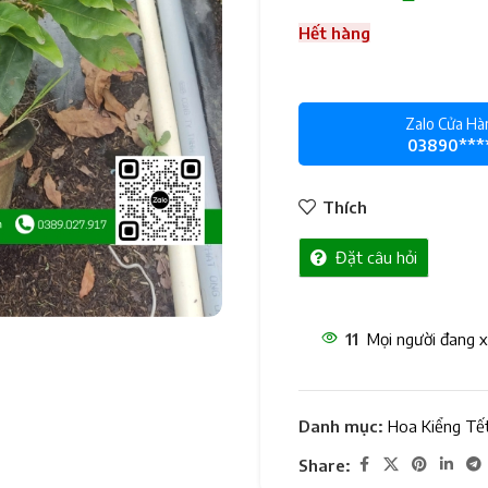
Hết hàng
Zalo Cửa Hà
03890***
Thích
Đặt câu hỏi
11
Mọi người đang 
Danh mục:
Hoa Kiểng Tế
Share: