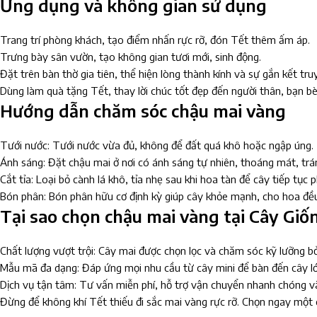
Ứng dụng và không gian sử dụng
Trang trí phòng khách, tạo điểm nhấn rực rỡ, đón Tết thêm ấm áp.
Trưng bày sân vườn, tạo không gian tươi mới, sinh động.
Đặt trên bàn thờ gia tiên, thể hiện lòng thành kính và sự gắn kết tru
Dùng làm quà tặng Tết, thay lời chúc tốt đẹp đến người thân, bạn bè,
Hướng dẫn chăm sóc chậu mai vàng
Tưới nước: Tưới nước vừa đủ, không để đất quá khô hoặc ngập úng.
Ánh sáng: Đặt chậu mai ở nơi có ánh sáng tự nhiên, thoáng mát, trá
Cắt tỉa: Loại bỏ cành lá khô, tỉa nhẹ sau khi hoa tàn để cây tiếp tục p
Bón phân: Bón phân hữu cơ định kỳ giúp cây khỏe mạnh, cho hoa đều
Tại sao chọn chậu mai vàng tại Cây Giố
Chất lượng vượt trội: Cây mai được chọn lọc và chăm sóc kỹ lưỡng bở
Mẫu mã đa dạng: Đáp ứng mọi nhu cầu từ cây mini để bàn đến cây l
Dịch vụ tận tâm: Tư vấn miễn phí, hỗ trợ vận chuyển nhanh chóng v
Đừng để không khí Tết thiếu đi sắc mai vàng rực rỡ. Chọn ngay một