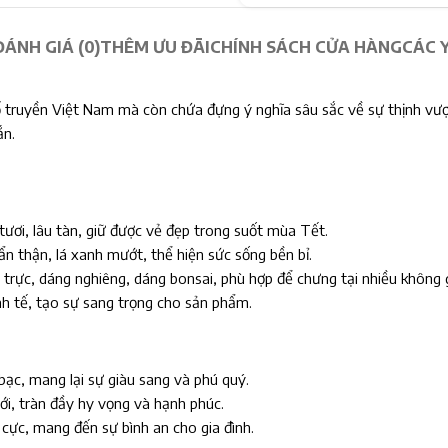
ĐÁNH GIÁ (0)
THÊM ƯU ĐÃI
CHÍNH SÁCH CỬA HÀNG
CÁC 
ổ truyền Việt Nam mà còn chứa đựng ý nghĩa sâu sắc về sự thịnh vượ
ắn.
ơi, lâu tàn, giữ được vẻ đẹp trong suốt mùa Tết.
 thận, lá xanh mướt, thể hiện sức sống bền bỉ.
trực, dáng nghiêng, dáng bonsai, phù hợp để chưng tại nhiều không 
h tế, tạo sự sang trọng cho sản phẩm.
bạc, mang lại sự giàu sang và phú quý.
i, tràn đầy hy vọng và hạnh phúc.
h cực, mang đến sự bình an cho gia đình.