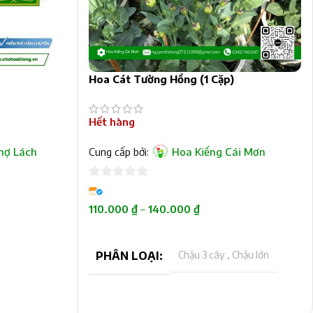
Hoa Cát Tường Hồng (1 Cặp)
Hết hàng
hợ Lách
Cung cấp bởi:
Hoa Kiểng Cái Mơn
0
trên
110.000
₫
–
140.000
₫
5
CHỌN
Chậu 3 cây
,
Chậu lớn
PHÂN LOẠI