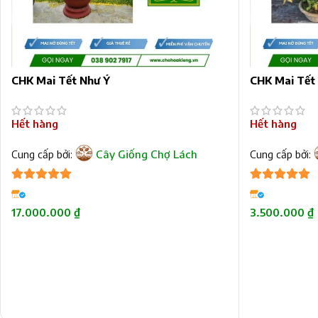
CHK Mai Tết Như Ý
CHK Mai Tết
Hết hàng
Hết hàng
Cung cấp bởi:
Cây Giống Chợ Lách
Cung cấp bởi:
5
trên 5
5
trên 5
17.000.000
₫
3.500.000
₫
ĐỌC TIẾP
ĐỌC TIẾP