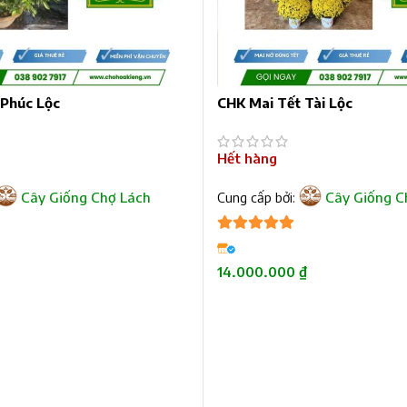
 Phúc Lộc
CHK Mai Tết Tài Lộc
Hết hàng
Cây Giống Chợ Lách
Cung cấp bởi:
Cây Giống C
5
trên 5
14.000.000
₫
ĐỌC TIẾP