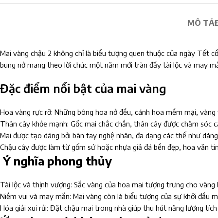
MÔ TẢ
Mai vàng chậu 2 không chỉ là biểu tượng quen thuộc của ngày Tết c
bung nở mang theo lời chúc một năm mới tràn đầy tài lộc và may m
Đặc điểm nổi bật của mai vàng
Hoa vàng rực rỡ: Những bông hoa nở đều, cánh hoa mềm mại, vàng tư
Thân cây khỏe mạnh: Gốc mai chắc chắn, thân cây được chăm sóc cẩn
Mai được tạo dáng bởi bàn tay nghệ nhân, đa dạng các thế như dáng 
Chậu cây được làm từ gốm sứ hoặc nhựa giả đá bền đẹp, hoa văn tin
Ý nghĩa phong thủy
Tài lộc và thịnh vượng: Sắc vàng của hoa mai tượng trưng cho vàng 
Niềm vui và may mắn: Mai vàng còn là biểu tượng của sự khởi đầu mớ
Hóa giải xui rủi: Đặt chậu mai trong nhà giúp thu hút năng lượng tíc