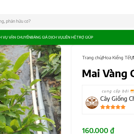
CH VỤ VẬN CHUYỂN
BẢNG GIÁ DỊCH VỤ
LIÊN HỆ
TRỢ GIÚP
Trang chủ
Hoa Kiểng Tết
Mai Vàng 
cung cấp bởi
Cây Giống C
5
trên 5
160.000
₫