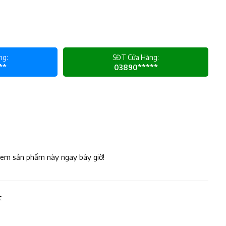
ng:
SĐT Cửa Hàng:
**
03890*****
xem sản phẩm này ngay bây giờ!
t