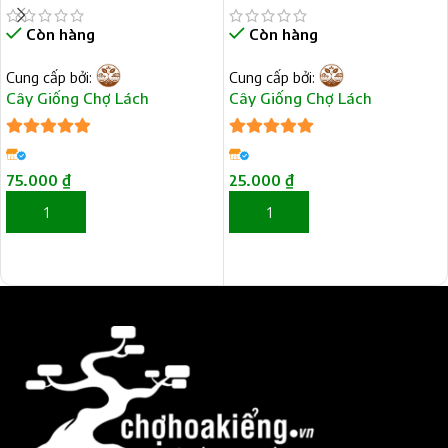
Còn hàng
Còn hàng
Cung cấp bởi:
Cung cấp bởi:
Cây Giống Chợ Lách
Cây Giống Chợ Lách
5
trên 5
5
trên 5
75.000
₫
25.000
₫
THÊM VÀO GIỎ HÀNG
THÊM VÀO GIỎ HÀNG