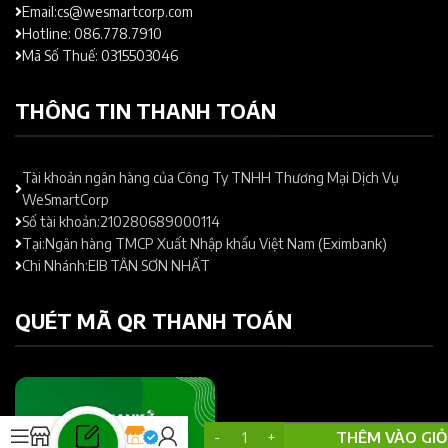
Email:cs@wesmartcorp.com
Hotline: 086.778.7910
Mã Số Thuế: 0315503046
THÔNG TIN THANH TOÁN
Tài khoản ngân hàng của Công Ty TNHH Thương Mại Dịch Vụ
WeSmartCorp
Số tài khoản:210280689000114
Tại:Ngân hàng TMCP Xuất Nhập khẩu Việt Nam (Eximbank)
Chi Nhánh:EIB TÂN SƠN NHẤT
QUÉT MÃ QR THANH TOÁN
Cây
55.000
₫
THÊM VÀO GIỎ
Lưỡi Hổ