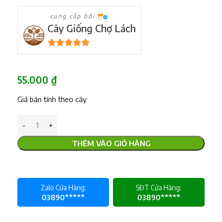
cung cấp bởi
Cây Giống Chợ Lách
5
trên 5
55.000
₫
Giá bán tính theo cây
THÊM VÀO GIỎ HÀNG
Zalo Cửa Hàng:
SĐT Cửa Hàng:
03890*****
03890*****