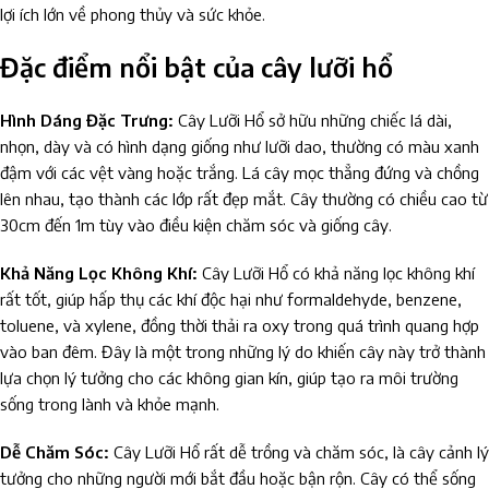
lợi ích lớn về phong thủy và sức khỏe.
Đặc điểm nổi bật của cây lưỡi hổ
Hình Dáng Đặc Trưng:
Cây Lưỡi Hổ sở hữu những chiếc lá dài,
nhọn, dày và có hình dạng giống như lưỡi dao, thường có màu xanh
đậm với các vệt vàng hoặc trắng. Lá cây mọc thẳng đứng và chồng
lên nhau, tạo thành các lớp rất đẹp mắt. Cây thường có chiều cao từ
30cm đến 1m tùy vào điều kiện chăm sóc và giống cây.
Khả Năng Lọc Không Khí:
Cây Lưỡi Hổ có khả năng lọc không khí
rất tốt, giúp hấp thụ các khí độc hại như formaldehyde, benzene,
toluene, và xylene, đồng thời thải ra oxy trong quá trình quang hợp
vào ban đêm. Đây là một trong những lý do khiến cây này trở thành
lựa chọn lý tưởng cho các không gian kín, giúp tạo ra môi trường
sống trong lành và khỏe mạnh.
Dễ Chăm Sóc:
Cây Lưỡi Hổ rất dễ trồng và chăm sóc, là cây cảnh lý
tưởng cho những người mới bắt đầu hoặc bận rộn. Cây có thể sống