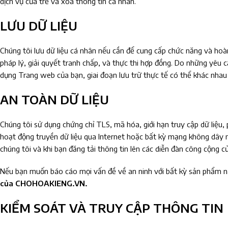
dịch vụ của trẻ và xóa thông tin cá nhân.
LƯU DỮ LIỆU
Chúng tôi lưu dữ liệu cá nhân nếu cần để cung cấp chức năng và hoà
pháp lý, giải quyết tranh chấp, và thực thi hợp đồng. Do những yêu c
dụng Trang web của bạn, giai đoạn lưu trữ thực tế có thể khác nhau
AN TOÀN DỮ LIỆU
Chúng tôi sử dụng chứng chỉ TLS, mã hóa, giới hạn truy cập dữ liệu,
hoạt động truyền dữ liệu qua Internet hoặc bất kỳ mạng không dây nà
chúng tôi và khi bạn đăng tải thông tin lên các diễn đàn công cộng c
Nếu bạn muốn báo cáo mọi vấn đề về an ninh với bất kỳ sản phẩm nà
của CHOHOAKIENG.VN.
KIỂM SOÁT VÀ TRUY CẬP THÔNG TIN