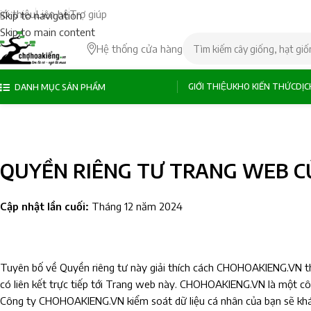
iới thiệu
Liên hệ
Trợ giúp
Skip to navigation
Skip to main content
Hệ thống cửa hàng
GIỚI THIỆU
KHO KIẾN THỨC
DỊ
DANH MỤC SẢN PHẨM
QUYỀN RIÊNG TƯ TRANG WEB C
Cập nhật lần cuối:
Tháng 12 năm 2024
Tuyên bố về Quyền riêng tư này giải thích cách CHOHOAKIENG.VN th
có liên kết trực tiếp tới Trang web này. CHOHOAKIENG.VN là một cô
Công ty CHOHOAKIENG.VN kiểm soát dữ liệu cá nhân của bạn sẽ khác 