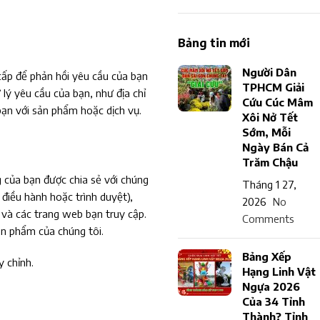
Bảng tin mới
Người Dân
cấp để phản hồi yêu cầu của bạn
TPHCM Giải
lý yêu cầu của bạn, như địa chỉ
Cứu Cúc Mâm
 bạn với sản phẩm hoặc dịch vụ.
Xôi Nở Tết
Sớm, Mỗi
Ngày Bán Cả
Trăm Chậu
g của bạn được chia sẻ với chúng
Tháng 1 27,
điều hành hoặc trình duyệt),
2026
No
b và các trang web bạn truy cập.
Comments
ản phẩm của chúng tôi.
Bảng Xếp
y chỉnh.
Hạng Linh Vật
Ngựa 2026
Của 34 Tỉnh
Thành? Tỉnh