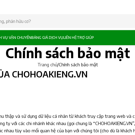
CH VỤ VẬN CHUYỂN
BẢNG GIÁ DỊCH VỤ
LIÊN HỆ
TRỢ GIÚP
Chính sách bảo mật
Trang chủ
Chính sách bảo mật
ỦA CHOHOAKIENG.VN
u thập và sử dụng dữ liệu cá nhân từ khách truy cập trang web và 
ng ty với các chi nhánh khác nhau (gọi chung là “CHOHOAKIENG.VN”, 
nhau tùy vào mối quan hệ của bạn với chúng tôi (cho dù là khách hà