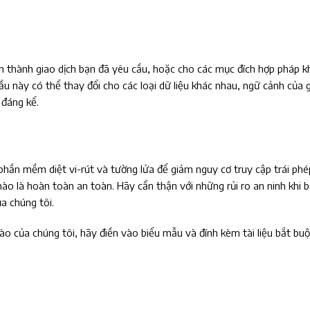
n thành giao dịch bạn đã yêu cầu, hoặc cho các mục đích hợp pháp k
ầu này có thể thay đổi cho các loại dữ liệu khác nhau, ngữ cảnh của g
 đáng kể.
 phần mềm diệt vi-rút và tường lửa để giảm nguy cơ truy cập trái ph
o là hoàn toàn an toàn. Hãy cẩn thận với những rủi ro an ninh khi b
ủa chúng tôi.
o của chúng tôi, hãy điền vào biểu mẫu và đính kèm tài liệu bắt bu