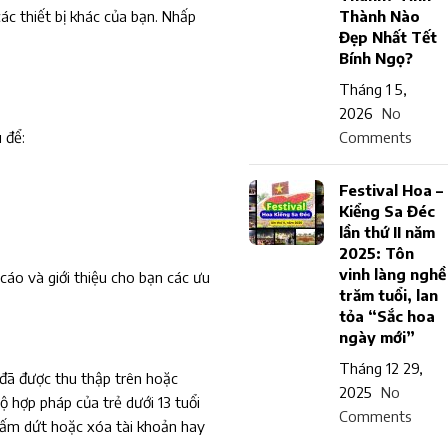
ác thiết bị khác của bạn. Nhấp
Thành Nào
Đẹp Nhất Tết
Bính Ngọ?
Tháng 1 5,
2026
No
 để:
Comments
Festival Hoa –
Kiểng Sa Đéc
lần thứ II năm
2025: Tôn
vinh làng nghề
cáo và giới thiệu cho bạn các ưu
trăm tuổi, lan
tỏa “Sắc hoa
ngày mới”
Tháng 12 29,
i đã được thu thập trên hoặc
2025
No
 hợp pháp của trẻ dưới 13 tuổi
Comments
chấm dứt hoặc xóa tài khoản hay