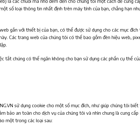
 web) là các chuỗi mã nhỏ đem đến cho chúng tôi một cách để cung cấ
ột số loại thông tin nhất định trên máy tính của bạn, chẳng hạn nh
web gắn với thiết bị của bạn, có thể được sử dụng cho các mục đích
 này. Các trang web của chúng tôi có thể bao gồm đèn hiệu web, pix
lập.
ệc tắt chúng có thể ngăn không cho bạn sử dụng các phần cụ thể củ
G.VN sử dụng cookie cho một số mục đích, như giúp chúng tôi biết 
đảm bảo an toàn cho dịch vụ của chúng tôi và nhìn chung là cung cấp 
ào một trong các loại sau: