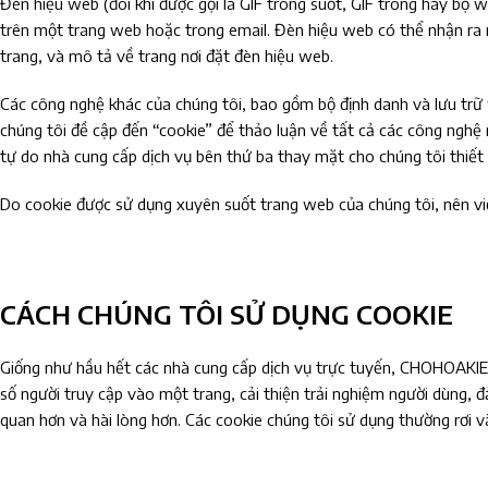
Đèn hiệu web (đôi khi được gọi là GIF trong suốt, GIF trong hay bọ
trên một trang web hoặc trong email. Đèn hiệu web có thể nhận ra m
trang, và mô tả về trang nơi đặt đèn hiệu web.
Các công nghệ khác của chúng tôi, bao gồm bộ định danh và lưu trữ 
chúng tôi đề cập đến “cookie” để thảo luận về tất cả các công nghệ
tự do nhà cung cấp dịch vụ bên thứ ba thay mặt cho chúng tôi thiết 
Do cookie được sử dụng xuyên suốt trang web của chúng tôi, nên vi
CÁCH CHÚNG TÔI SỬ DỤNG COOKIE
Giống như hầu hết các nhà cung cấp dịch vụ trực tuyến, CHOHOAKIEN
số người truy cập vào một trang, cải thiện trải nghiệm người dùng, 
quan hơn và hài lòng hơn. Các cookie chúng tôi sử dụng thường rơi v